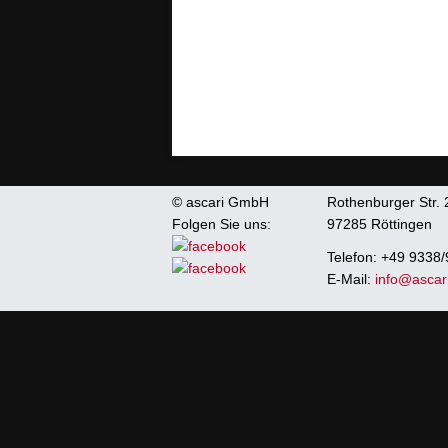
© ascari GmbH
Rothenburger Str. 
Folgen Sie uns:
97285 Röttingen
Auf Facebook teilen
Auf Twitter teilen
Auf Xing teilen
auf LinkedIn teilen
Telefon: +49 9338/
E-Mail:
info@ascar