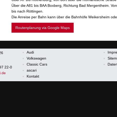
Über die A81 bis BAA Boxberg, Richtung Bad Mergentheim. Von
bis nach Röttingen.
Die Anreise per Bahn kann über die Bahnhöfe Weikersheim ode
Routenplanung via Google Maps
Audi
Impr
26
Volkswagen
Site
Classic Cars
Daten
97 22-0
ascari
i.de
Kontakt