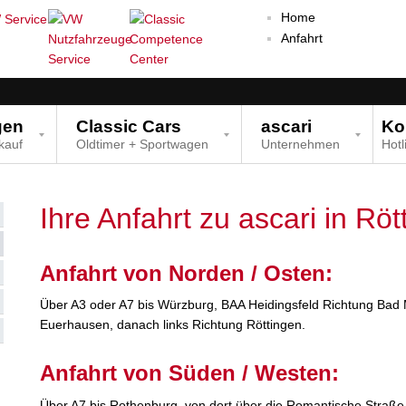
Home
Anfahrt
gen
Classic Cars
ascari
Ko
kauf
Oldtimer + Sportwagen
Unternehmen
Hotl
Ihre Anfahrt zu ascari in Röt
Anfahrt von Norden / Osten:
Über A3 oder A7 bis Würzburg, BAA Heidingsfeld Richtung Bad
Euerhausen, danach links Richtung Röttingen.
Anfahrt von Süden / Westen:
Über A7 bis Rothenburg, von dort über die Romantische Straße