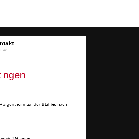
ntakt
ines
tingen
 Mergentheim auf der B19 bis nach
 nach Röttingen.