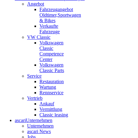
Angebot
Fahrzeugangebot
Oldtimer,Sportwagen
& Bikes
Verkaufte
Fahrzeuge
VW Classic
Volkswagen
Classic
Competence
Center
Volkswagen
Classic Parts
Service
Restauration
Wartung
Rennservice
Vertrieb
Ankauf
Vermittlung
Classic leasing
ascari
Unternehmen
Unternehmen
ascari News
Jobs