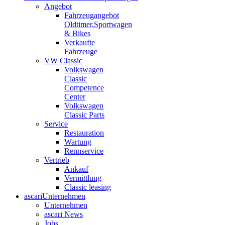
Angebot
Fahrzeugangebot
Oldtimer,Sportwagen
& Bikes
Verkaufte
Fahrzeuge
VW Classic
Volkswagen
Classic
Competence
Center
Volkswagen
Classic Parts
Service
Restauration
Wartung
Rennservice
Vertrieb
Ankauf
Vermittlung
Classic leasing
ascari
Unternehmen
Unternehmen
ascari News
Jobs