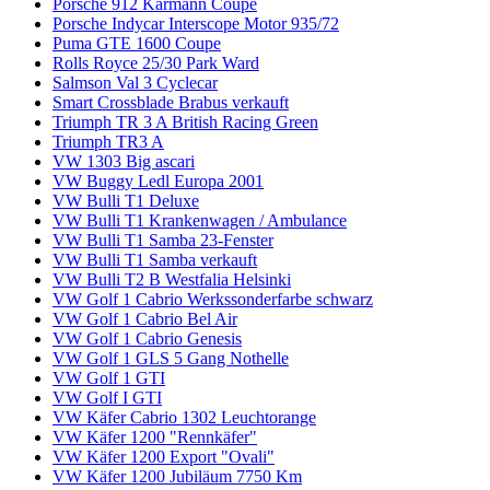
Porsche 912 Karmann Coupe
Porsche Indycar Interscope Motor 935/72
Puma GTE 1600 Coupe
Rolls Royce 25/30 Park Ward
Salmson Val 3 Cyclecar
Smart Crossblade Brabus verkauft
Triumph TR 3 A British Racing Green
Triumph TR3 A
VW 1303 Big ascari
VW Buggy Ledl Europa 2001
VW Bulli T1 Deluxe
VW Bulli T1 Krankenwagen / Ambulance
VW Bulli T1 Samba 23-Fenster
VW Bulli T1 Samba verkauft
VW Bulli T2 B Westfalia Helsinki
VW Golf 1 Cabrio Werkssonderfarbe schwarz
VW Golf 1 Cabrio Bel Air
VW Golf 1 Cabrio Genesis
VW Golf 1 GLS 5 Gang Nothelle
VW Golf 1 GTI
VW Golf I GTI
VW Käfer Cabrio 1302 Leuchtorange
VW Käfer 1200 "Rennkäfer"
VW Käfer 1200 Export "Ovali"
VW Käfer 1200 Jubiläum 7750 Km