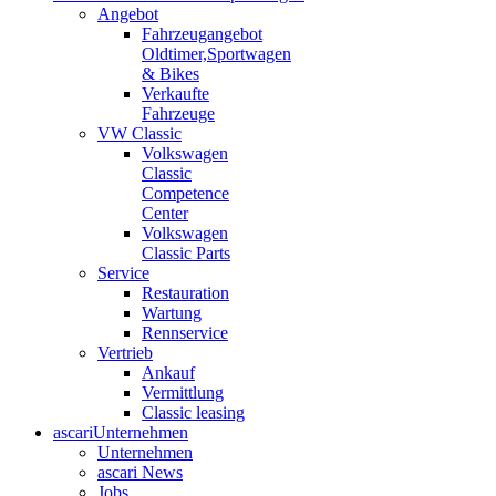
Angebot
Fahrzeugangebot
Oldtimer,Sportwagen
& Bikes
Verkaufte
Fahrzeuge
VW Classic
Volkswagen
Classic
Competence
Center
Volkswagen
Classic Parts
Service
Restauration
Wartung
Rennservice
Vertrieb
Ankauf
Vermittlung
Classic leasing
ascari
Unternehmen
Unternehmen
ascari News
Jobs