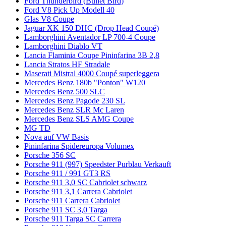
Ford Thunderbird (Bullet Bird)
Ford V8 Pick Up Modell 40
Glas V8 Coupe
Jaguar XK 150 DHC (Drop Head Coupé)
Lamborghini Aventador LP 700-4 Coupe
Lamborghini Diablo VT
Lancia Flaminia Coupe Pininfarina 3B 2,8
Lancia Stratos HF Stradale
Maserati Mistral 4000 Coupé superleggera
Mercedes Benz 180b "Ponton" W120
Mercedes Benz 500 SLC
Mercedes Benz Pagode 230 SL
Mercedes Benz SLR Mc Laren
Mercedes Benz SLS AMG Coupe
MG TD
Nova auf VW Basis
Pininfarina Spidereuropa Volumex
Porsche 356 SC
Porsche 911 (997) Speedster Purblau Verkauft
Porsche 911 / 991 GT3 RS
Porsche 911 3,0 SC Cabriolet schwarz
Porsche 911 3,1 Carrera Cabriolet
Porsche 911 Carrera Cabriolet
Porsche 911 SC 3,0 Targa
Porsche 911 Targa SC Carrera