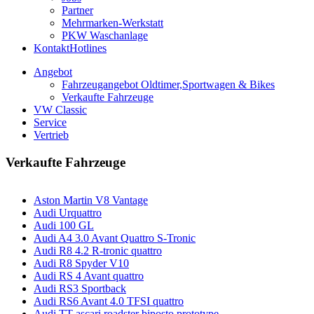
Partner
Mehrmarken-Werkstatt
PKW Waschanlage
Kontakt
Hotlines
Angebot
Fahrzeugangebot Oldtimer,Sportwagen & Bikes
Verkaufte Fahrzeuge
VW Classic
Service
Vertrieb
Verkaufte Fahrzeuge
Aston Martin V8 Vantage
Audi Urquattro
Audi 100 GL
Audi A4 3.0 Avant Quattro S-Tronic
Audi R8 4.2 R-tronic quattro
Audi R8 Spyder V10
Audi RS 4 Avant quattro
Audi RS3 Sportback
Audi RS6 Avant 4.0 TFSI quattro
Audi TT ascari roadster biposto prototype