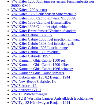
VW Käfer 1200 Jubiläum aus erstem Familienbesitz nur
26000 KM !
VW Käfer 1200 samtrot
VW Käfer 1302 Schiebedach Silbermetallic
VW Käfer 1303 Cabrio schwarz NR 28696
VW Käfer 1303 Cabriolet Diamantsilber
VW Käfer 1303 Cabriolet triple white
VW Käfer Brezelfenster "Zwitter" Standard
VW Käfer Cabrio 1302 LS
VW Käfer Cabrio 1303 fuel injection schwarz
VW Käfer Cabrio 1303 fuel injection-gelb
VW Käfer Cabrio 1303 Leuchtorange
VW Käfer Cabrio 1303 riverblau
VW Käfer Cabriolet 1957
VW Karmann Ghia Cabrio 1500 rot
VW Karmann Ghia Cabrio 1500 silber
VW Karmann Ghia Cabrio 1966 schwarz
VW Karmann Ghia Coupe schwarz
VW Kübelwagen Typ 82 Baujahr 1944
VW New Beetle Cabriolet 1,6
VW Scirocco 1 L
VW Scirocco GT II
VW T1 Pritschenwagen
VW T2 B Westfalia Camper Aufstelldach leuchtorange
VW Typ 82 Kübelwagen Baujahr 1944