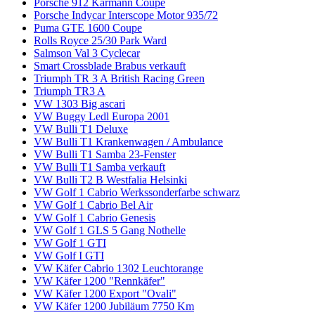
Porsche 912 Karmann Coupe
Porsche Indycar Interscope Motor 935/72
Puma GTE 1600 Coupe
Rolls Royce 25/30 Park Ward
Salmson Val 3 Cyclecar
Smart Crossblade Brabus verkauft
Triumph TR 3 A British Racing Green
Triumph TR3 A
VW 1303 Big ascari
VW Buggy Ledl Europa 2001
VW Bulli T1 Deluxe
VW Bulli T1 Krankenwagen / Ambulance
VW Bulli T1 Samba 23-Fenster
VW Bulli T1 Samba verkauft
VW Bulli T2 B Westfalia Helsinki
VW Golf 1 Cabrio Werkssonderfarbe schwarz
VW Golf 1 Cabrio Bel Air
VW Golf 1 Cabrio Genesis
VW Golf 1 GLS 5 Gang Nothelle
VW Golf 1 GTI
VW Golf I GTI
VW Käfer Cabrio 1302 Leuchtorange
VW Käfer 1200 "Rennkäfer"
VW Käfer 1200 Export "Ovali"
VW Käfer 1200 Jubiläum 7750 Km