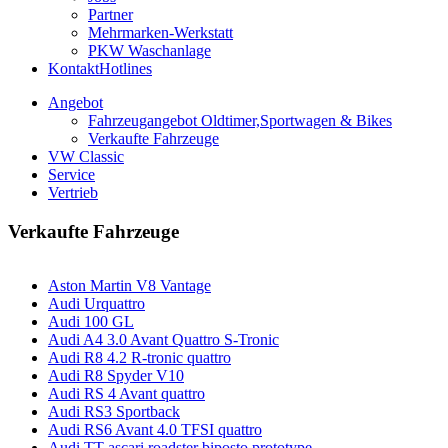
Partner
Mehrmarken-Werkstatt
PKW Waschanlage
Kontakt
Hotlines
Angebot
Fahrzeugangebot Oldtimer,Sportwagen & Bikes
Verkaufte Fahrzeuge
VW Classic
Service
Vertrieb
Verkaufte Fahrzeuge
Aston Martin V8 Vantage
Audi Urquattro
Audi 100 GL
Audi A4 3.0 Avant Quattro S-Tronic
Audi R8 4.2 R-tronic quattro
Audi R8 Spyder V10
Audi RS 4 Avant quattro
Audi RS3 Sportback
Audi RS6 Avant 4.0 TFSI quattro
Audi TT ascari roadster biposto prototype