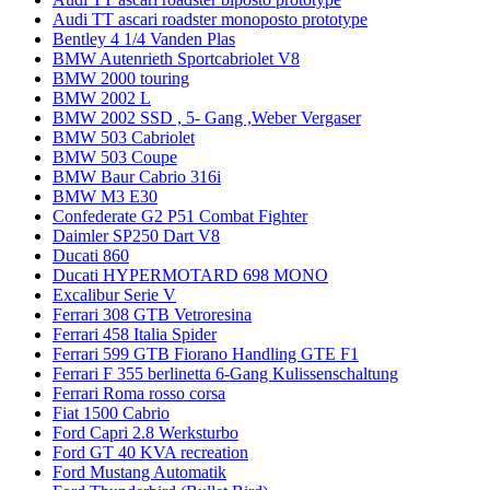
Audi TT ascari roadster monoposto prototype
Bentley 4 1/4 Vanden Plas
BMW Autenrieth Sportcabriolet V8
BMW 2000 touring
BMW 2002 L
BMW 2002 SSD , 5- Gang ,Weber Vergaser
BMW 503 Cabriolet
BMW 503 Coupe
BMW Baur Cabrio 316i
BMW M3 E30
Confederate G2 P51 Combat Fighter
Daimler SP250 Dart V8
Ducati 860
Ducati HYPERMOTARD 698 MONO
Excalibur Serie V
Ferrari 308 GTB Vetroresina
Ferrari 458 Italia Spider
Ferrari 599 GTB Fiorano Handling GTE F1
Ferrari F 355 berlinetta 6-Gang Kulissenschaltung
Ferrari Roma rosso corsa
Fiat 1500 Cabrio
Ford Capri 2.8 Werksturbo
Ford GT 40 KVA recreation
Ford Mustang Automatik