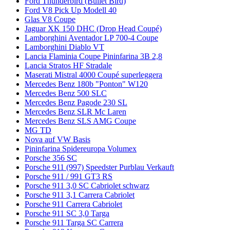
Ford Thunderbird (Bullet Bird)
Ford V8 Pick Up Modell 40
Glas V8 Coupe
Jaguar XK 150 DHC (Drop Head Coupé)
Lamborghini Aventador LP 700-4 Coupe
Lamborghini Diablo VT
Lancia Flaminia Coupe Pininfarina 3B 2,8
Lancia Stratos HF Stradale
Maserati Mistral 4000 Coupé superleggera
Mercedes Benz 180b "Ponton" W120
Mercedes Benz 500 SLC
Mercedes Benz Pagode 230 SL
Mercedes Benz SLR Mc Laren
Mercedes Benz SLS AMG Coupe
MG TD
Nova auf VW Basis
Pininfarina Spidereuropa Volumex
Porsche 356 SC
Porsche 911 (997) Speedster Purblau Verkauft
Porsche 911 / 991 GT3 RS
Porsche 911 3,0 SC Cabriolet schwarz
Porsche 911 3,1 Carrera Cabriolet
Porsche 911 Carrera Cabriolet
Porsche 911 SC 3,0 Targa
Porsche 911 Targa SC Carrera