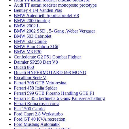
Audi TT ascari roadster monoposto prototype
Bentley 4 1/4 Vanden Plas
BMW Autenrieth Sportcabriolet V8
BMW 2000 touring
BMW 2002 L
BMW 2002 SSD , 5- Gang ,Weber Vergaser
BMW 503 Cabriolet
BMW 503 Coupe
BMW Baur Cabrio 316i
BMW M3 E30
Confederate G2 P51 Combat Fighter
Daimler SP250 Dart V8
Ducati 860
Ducati HYPERMOTARD 698 MONO
Excalibur Serie V
Ferrari 308 GTB Vetroresina
Ferrari 458 Italia Spider
Ferrari 599 GTB Fiorano Handling GTE F1
Ferrari F 355 berlinetta 6-Gang Kulissenschaltung
Ferrari Roma rosso corsa
Fiat 1500 Cabrio
Ford Capri 2.8 Werksturbo
Ford GT 40 KVA recreation
Ford Mustang Automatik