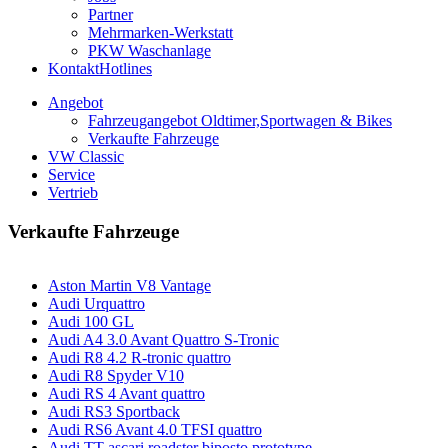
Partner
Mehrmarken-Werkstatt
PKW Waschanlage
Kontakt
Hotlines
Angebot
Fahrzeugangebot Oldtimer,Sportwagen & Bikes
Verkaufte Fahrzeuge
VW Classic
Service
Vertrieb
Verkaufte Fahrzeuge
Aston Martin V8 Vantage
Audi Urquattro
Audi 100 GL
Audi A4 3.0 Avant Quattro S-Tronic
Audi R8 4.2 R-tronic quattro
Audi R8 Spyder V10
Audi RS 4 Avant quattro
Audi RS3 Sportback
Audi RS6 Avant 4.0 TFSI quattro
Audi TT ascari roadster biposto prototype