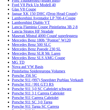
Ford Thunderbird (Bullet Bird)
Ford V8 Pick Up Modell 40
Glas V8 Coupe
Jaguar XK 150 DHC (Drop Head Coupé)
Lamborghini Aventador LP 700-4 Coupe
Lamborghini Diablo VT
Lancia Flaminia Coupe Pininfarina 3B 2,8
Lancia Stratos HF Stradale
Maserati Mistral 4000 Coupé superleggera
Mercedes Benz 180b "Ponton" W120
Mercedes Benz 500 SLC
Mercedes Benz Pagode 230 SL
Mercedes Benz SLR Mc Laren
Mercedes Benz SLS AMG Coupe
MG TD
Nova auf VW Basis
Pininfarina Spidereuropa Volumex
Porsche 356 SC
Porsche 911 (997) Speedster Purblau Verkauft
Porsche 911 / 991 GT3 RS
Porsche 911 3,0 SC Cabriolet schwarz
Porsche 911 3,1 Carrera Cabriolet
Porsche 911 Carrera Cabriolet
Porsche 911 SC 3,0 Targa
Porsche 911 Targa SC Carrera