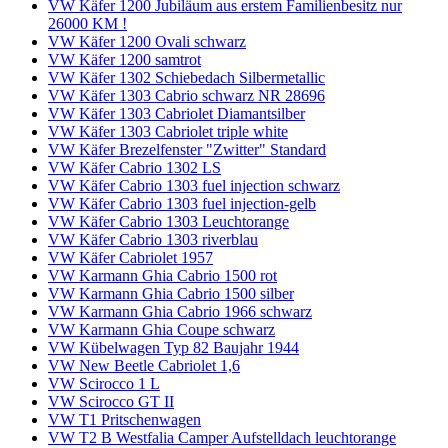
VW Käfer 1200 Jubiläum aus erstem Familienbesitz nur
26000 KM !
VW Käfer 1200 Ovali schwarz
VW Käfer 1200 samtrot
VW Käfer 1302 Schiebedach Silbermetallic
VW Käfer 1303 Cabrio schwarz NR 28696
VW Käfer 1303 Cabriolet Diamantsilber
VW Käfer 1303 Cabriolet triple white
VW Käfer Brezelfenster "Zwitter" Standard
VW Käfer Cabrio 1302 LS
VW Käfer Cabrio 1303 fuel injection schwarz
VW Käfer Cabrio 1303 fuel injection-gelb
VW Käfer Cabrio 1303 Leuchtorange
VW Käfer Cabrio 1303 riverblau
VW Käfer Cabriolet 1957
VW Karmann Ghia Cabrio 1500 rot
VW Karmann Ghia Cabrio 1500 silber
VW Karmann Ghia Cabrio 1966 schwarz
VW Karmann Ghia Coupe schwarz
VW Kübelwagen Typ 82 Baujahr 1944
VW New Beetle Cabriolet 1,6
VW Scirocco 1 L
VW Scirocco GT II
VW T1 Pritschenwagen
VW T2 B Westfalia Camper Aufstelldach leuchtorange