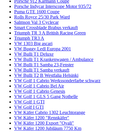
Porsche 912 Karmann Coupe
Porsche Indycar Interscope Motor 935/72
Puma GTE 1600 Coupe
Rolls Royce 25/30 Park Ward
Salmson Val 3 Cyclecar
Smart Crossblade Brabus verkauft
Triumph TR 3 A British Racing Green
Triumph TR3 A
VW 1303 Big ascari
VW Buggy Ledl Europa 2001
VW Bulli T1 Deluxe
VW Bulli T1 Krankenwagen / Ambulance
VW Bulli T1 Samba 23-Fenster
VW Bulli T1 Samba verkauft
VW Bulli T2 B Westfalia Helsinki
VW Golf 1 Cabrio Werkssonderfarbe schwarz
VW Golf 1 Cabrio Bel Air
VW Golf 1 Cabrio Genesis
VW Golf 1 GLS 5 Gang Nothelle
VW Golf 1 GTI
VW Golf I GTI
VW Käfer Cabrio 1302 Leuchtorange
VW Käfer 1200 "Rennkäfer"
VW Käfer 1200 Export "Ovali"
VW Käfer 1200 Jubiläum 7750 Km